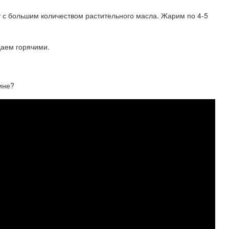
ду с большим количеством растительного масла. Жарим по 4-5
даем горячими.
аине?