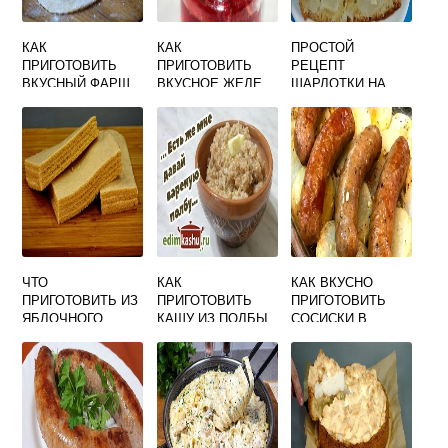
КАК
КАК
ПРОСТОЙ
ПРИГОТОВИТЬ
ПРИГОТОВИТЬ
РЕЦЕПТ
ВКУСНЫЙ ФАРШ
ВКУСНОЕ ЖЕЛЕ
ШАРЛОТКИ НА
ДЛЯ ПЕЛЬМЕНЕЙ
ИЗ ЖЕЛАТИНА
КЕФИРЕ С
ИЗ СВИНИНЫ
ЯБЛОКАМИ В
ДУХОВКЕ И
ВКУСНЫЙ
ЧТО
КАК
КАК ВКУСНО
ПРИГОТОВИТЬ ИЗ
ПРИГОТОВИТЬ
ПРИГОТОВИТЬ
ЯБЛОЧНОГО
КАШУ ИЗ ПОЛБЫ
СОСИСКИ В
ПЮРЕ ВЫПЕЧКА
ВКУСНО НА ВОДЕ
ДУХОВКЕ
В ДОМАШНИХ
УСЛОВИЯХ
БЫСТРО И
ВКУСНО