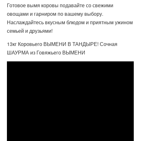
Готовое вымя коровы подавайте со свежими
овощами и гарниром по вашему выбору.
Наслаждайтесь вкусным блюдом и приятным ужином
семьей и друзьями!
13кг Коровьего ВЫМЕНИ В ТАНДЫРЕ! Сочная
ШАУРМА из Говяжьего ВЫМЕНИ