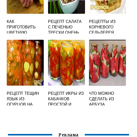
КАК
РЕЦЕПТ САЛАТА
РЕЦЕПТЫ ИЗ
ПРИГОТОВИТЬ
С ПЕЧЕНЬЮ
КОРНЕВОГО
ЦВЕТНУЮ
ТРЕСКИ ОЧЕНЬ
СЕЛЬДЕРЕЯ
КАПУСТУ ВКУСНО
ВКУСНО
БЛЮДА С ФОТО
В ДУХОВКЕ С
КЛАССИЧЕСКИЙ
ПРОСТЫЕ И
СЫРОМ И
ВКУСНЫЕ
ЧЕСНОКОМ
БЫСТРОГО
РЕЦЕПТ ТЕЩИН
РЕЦЕПТ ИКРЫ ИЗ
ЧТО МОЖНО
ЯЗЫК ИЗ
КАБАЧКОВ
СДЕЛАТЬ ИЗ
ОГУРЦОВ НА
ПРОСТОЙ И
АРБУЗА
ЗИМУ ПРОСТОЙ
ВКУСНЫЙ НА
РЕЦЕПТЫ
ВКУСНЫЙ
ЗИМУ С
БЫСТРО И
ТОМАТНОЙ
ВКУСНО
ПАСТОЙ БЕЗ
СТЕРИЛИЗАЦИИ
Реклама