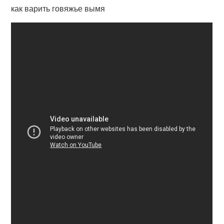
как варить говяжье вымя