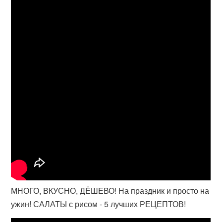
МНОГО, ВКУСНО, ДЁШЕВО! На праздник и просто на
ужин! САЛАТЫ с рисом - 5 лучших РЕЦЕПТОВ!