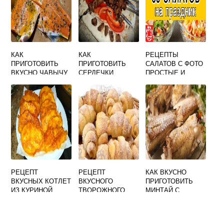
КАК
КАК
РЕЦЕПТЫ
ПРИГОТОВИТЬ
ПРИГОТОВИТЬ
САЛАТОВ С ФОТО
ВКУСНО ЧАВЫЧУ
СЕРДЕЧКИ
ПРОСТЫЕ И
В ДУХОВКЕ
КУРИНЫЕ
ВКУСНЫЕ
ВКУСНО НА
ЛЕТНИХ
МАНГАЛЕ
РЕЦЕПТ
РЕЦЕПТ
КАК ВКУСНО
ВКУСНЫХ КОТЛЕТ
ВКУСНОГО
ПРИГОТОВИТЬ
ИЗ КУРИНОЙ
ТВОРОЖНОГО
МИНТАЙ С
ГРУДКИ
ТЕСТА И
ГРИБАМИ В
ВЫПЕЧКА ИЗ
ДУХОВКЕ
НЕГО