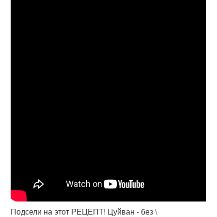
Подсели на этот РЕЦЕПТ! Цуйван - без \