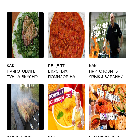
КАК
РЕЦЕПТ
КАК
ПРИГОТОВИТЬ
ВКУСНЫХ
ПРИГОТОВИТЬ
ТУНЦА ВКУСНО
ПОМИДОР НА
ЯЗЫКИ БАРАНЬИ
НА СКОВОРОДЕ
ЗИМУ В 3
ВКУСНО
СВЕЖЕМОРОЖЕН
ЛИТРОВЫХ
НОГО
БАНКАХ С
УКСУСОМ