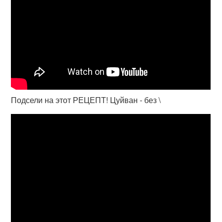
Подсели на этот РЕЦЕПТ! Цуйван - без \