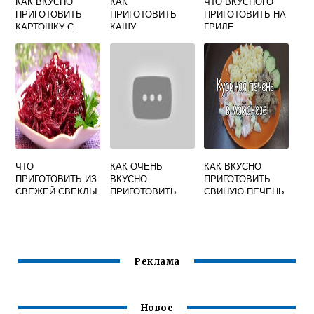
КАК ВКУСНО
КАК
ЧТО ВКУСНОГО
ПРИГОТОВИТЬ
ПРИГОТОВИТЬ
ПРИГОТОВИТЬ НА
КАРТОШКУ С
КАШУ
ГРИЛЕ
САЛОМ НА
ГОРОХОВУЮ
МАНГАЛЕ
ВКУСНО В
КАСТРЮЛЕ БЕЗ
ЗАМАЧИВАНИЯ И
БЫСТРО
ЧТО
КАК ОЧЕНЬ
КАК ВКУСНО
ПРИГОТОВИТЬ ИЗ
ВКУСНО
ПРИГОТОВИТЬ
СВЕЖЕЙ СВЕКЛЫ
ПРИГОТОВИТЬ
СВИНУЮ ПЕЧЕНЬ
БЫСТРО И
РЫБУ
НА СКОВОРОДЕ С
ВКУСНО
ЛУКОМ И
МАЙОНЕЗОМ
Реклама
Новое