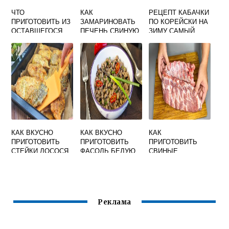
ЧТО
КАК
РЕЦЕПТ КАБАЧКИ
ПРИГОТОВИТЬ ИЗ
ЗАМАРИНОВАТЬ
ПО КОРЕЙСКИ НА
ОСТАВШЕГОСЯ
ПЕЧЕНЬ СВИНУЮ
ЗИМУ САМЫЙ
ПЮРЕ
ДЛЯ ЖАРКИ НА
ВКУСНЫЙ
КАРТОФЕЛЬНОГО
СКОВОРОДЕ
БЫСТРО И
ВКУСНО РЕЦЕПТ
ВКУСНО
КАК ВКУСНО
КАК ВКУСНО
КАК
ПРИГОТОВИТЬ
ПРИГОТОВИТЬ
ПРИГОТОВИТЬ
СТЕЙКИ ЛОСОСЯ
ФАСОЛЬ БЕЛУЮ
СВИНЫЕ
НА СКОВОРОДЕ
НА ГАРНИР
РЕБРЫШКИ НА
СКОВОРОДЕ В
ДОМАШНИХ
УСЛОВИЯХ
ВКУСНО С
Реклама
ПОДЛИВКОЙ
ПОШАГОВЫЙ
РЕЦЕПТ