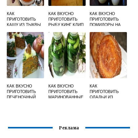
КАК
КАК ВКУСНО
КАК ВКУСНО
ПРИГОТОВИТЬ
ПРИГОТОВИТЬ
ПРИГОТОВИТЬ
КАШУ ИЗ ТЫКВЫ
РЫБУ КИНГ КЛИП
ПОМИДОРЫ НА
БЫСТРО И
ЗАКУСКУ
ВКУСНО В
КАСТРЮЛЕ НА
ВОДЕ
КАК ВКУСНО
КАК ВКУСНО
КАК
ПРИГОТОВИТЬ
ПРИГОТОВИТЬ
ПРИГОТОВИТЬ
ПЕЧЕНОЧНЫЙ
МАРИНОВАННЫЕ
ОЛАДЬИ ИЗ
ТОРТ ИЗ КУРИНОЙ
ОГУРЦЫ НА ЗИМУ
ЯБЛОК БЫСТРО И
ПЕЧЕНИ
В ДОМАШНИХ
ВКУСНО НА
УСЛОВИЯХ
СКОВОРОДЕ
Реклама