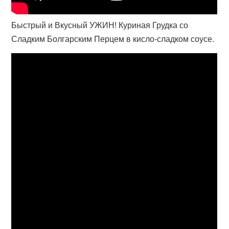
Быстрый и Вкусный УЖИН! Куриная Грудка со
Сладким Болгарским Перцем в кисло-сладком соусе.