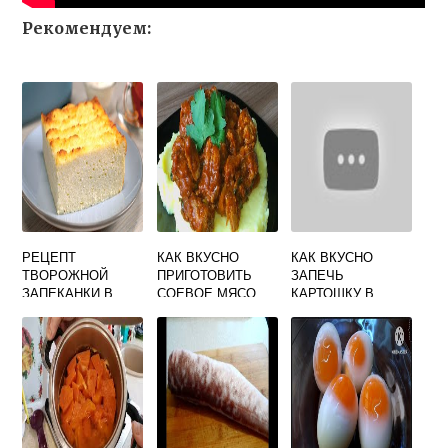
Рекомендуем:
РЕЦЕПТ
КАК ВКУСНО
КАК ВКУСНО
ТВОРОЖНОЙ
ПРИГОТОВИТЬ
ЗАПЕЧЬ
ЗАПЕКАНКИ В
СОЕВОЕ МЯСО
КАРТОШКУ В
ДУХОВКЕ
НА СКОВОРОДЕ В
ДУХОВКЕ
БЫСТРЫЙ И
ДОМАШНИХ
ДОЛЬКАМИ БЕЗ
ВКУСНЫЙ
УСЛОВИЯХ
КОЖУРЫ РЕЦЕПТ