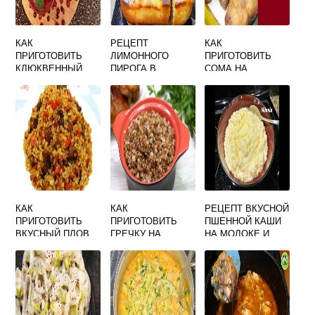
КАК
РЕЦЕПТ
КАК
ПРИГОТОВИТЬ
ЛИМОННОГО
ПРИГОТОВИТЬ
КЛЮКВЕННЫЙ
ПИРОГА В
СОМА НА
МОРС ВКУСНЫЙ
ДУХОВКЕ
СКОВОРОДЕ
ПРОСТОЙ И
ВКУСНО В
ВКУСНЫЙ
ДОМАШНИХ
УСЛОВИЯХ
КАК
КАК
РЕЦЕПТ ВКУСНОЙ
ПРИГОТОВИТЬ
ПРИГОТОВИТЬ
ПШЕННОЙ КАШИ
ВКУСНЫЙ ПЛОВ
ГРЕЧКУ НА
НА МОЛОКЕ И
ДОМА НА ПЛИТЕ
ЗАВТРАК ВКУСНО
ВОДЕ