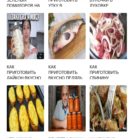
ПОМИДОРОВ НА
УТКУ В
ДУХОВКЕ
ЗИМУ ОЧЕНЬ
МУЛЬТИВАРКЕ
ПРОСТЫЕ И
ВКУСНЫЕ БЕЗ
ВКУСНО
ВКУСНЫЕ С ФОТО
СТЕРИЛИЗАЦИИ
КАК
КАК
КАК
ПРИГОТОВИТЬ
ПРИГОТОВИТЬ
ПРИГОТОВИТЬ
ДАЙКОН ВКУСНО
ВКУСНО ПЕЛЯДЬ
СВИНИНУ
И ПРОСТО СО
В ДУХОВКЕ
КУСОЧКАМИ В
СМЕТАНОЙ
ДУХОВКЕ СОЧНО
И ВКУСНО С
ЛУКОМ