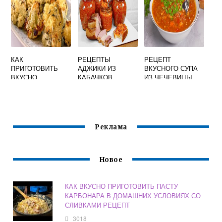
ПОШАГОВО
БЫСТРО И
ВКУСНО
КАК
РЕЦЕПТЫ
РЕЦЕПТ
ПРИГОТОВИТЬ
АДЖИКИ ИЗ
ВКУСНОГО СУПА
ВКУСНО
КАБАЧКОВ
ИЗ ЧЕЧЕВИЦЫ
ЦВЕТНУЮ
ВКУСНЫЕ И
ЗЕЛЕНОЙ
КАПУСТУ В
ПРОСТЫЕ НА
ДУХОВКЕ С
ЗИМУ
СЫРОМ
Реклама
Новое
КАК ВКУСНО ПРИГОТОВИТЬ ПАСТУ
КАРБОНАРА В ДОМАШНИХ УСЛОВИЯХ СО
СЛИВКАМИ РЕЦЕПТ
3018