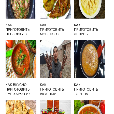
КАК
КАК
КАК
ПРИГОТОВИТЬ
ПРИГОТОВИТЬ
ПРИГОТОВИТЬ
ПЕРЛОВКУ В
МОРСКОГО
ЛЕНИВЫЕ
МУЛЬТИВАРКЕ С
ОКУНЯ ВКУСНО В
ВАРЕНИКИ ИЗ
КУРИЦЕЙ ВКУСНО
ДУХОВКЕ БЕЗ
ТВОРОГА В
ФОЛЬГИ
ДОМАШНИХ
УСЛОВИЯХ
ВКУСНО
КАК ВКУСНО
КАК
КАК
ПРИГОТОВИТЬ
ПРИГОТОВИТЬ
ПРИГОТОВИТЬ
СУП ХАРЧО ИЗ
ВКУСНЫЙ
ТОРТ НА
СВИНИНЫ
ШАШЛЫК ИЗ
СКОВОРОДЕ В
ГОВЯДИНЫ
ДОМАШНИХ
УСЛОВИЯХ
РЕЦЕПТ С ФОТО