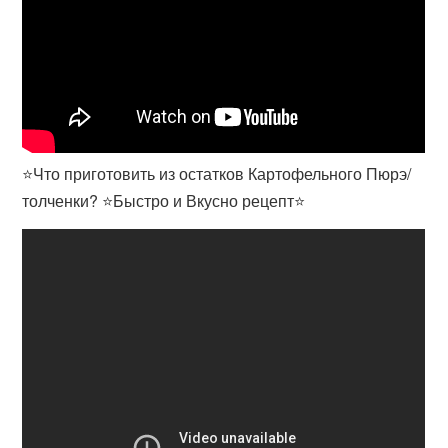
⭐️Что приготовить из остатков Картофельного Пюрэ/
толченки? ⭐️Быстро и Вкусно рецепт⭐️