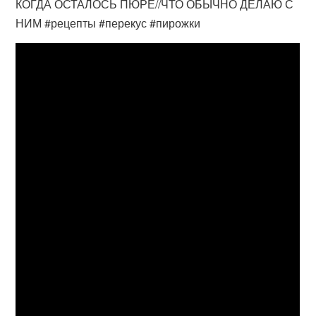
КОГДА ОСТАЛОСЬ ПЮРЕ//ЧТО ОБЫЧНО ДЕЛАЮ С
НИМ #рецепты #перекус #пирожки