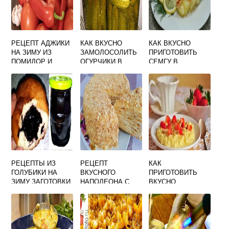
РЕЦЕПТ АДЖИКИ
КАК ВКУСНО
КАК ВКУСНО
НА ЗИМУ ИЗ
ЗАМОЛОСОЛИТЬ
ПРИГОТОВИТЬ
ПОМИДОР И
ОГУРЧИКИ В
СЕМГУ В
ПЕРЦА ВКУСНАЯ
БАНКЕ РЕЦЕПТ
ДУХОВКЕ С
ОСТРЕНЬКАЯ
ХОЛОДНОЙ
КАРТОШКОЙ
ВОДОЙ
РЕЦЕПТЫ ИЗ
РЕЦЕПТ
КАК
ГОЛУБИКИ НА
ВКУСНОГО
ПРИГОТОВИТЬ
ЗИМУ ЗАГОТОВКИ
НАПОЛЕОНА С
ВКУСНО
ВКУСНЫЕ И
ЗАВАРНЫМ
ПШЕННУЮ КАШУ
ПРОСТЫЕ
КРЕМОМ КАК
В ПАКЕТИКАХ
РАНЬШЕ