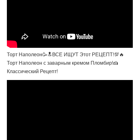
Торт Наполеон🥳🔝ВСЕ ИЩУТ Этот РЕЦЕПТ!💯🔥
Торт Наполеон с заварным кремом Пломбир!🍰
Классический Рецепт!