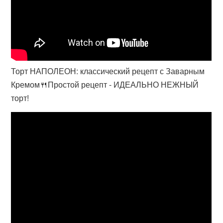
Торт НАПОЛЕОН: классический рецепт с Заварным
Кремом🍴Простой рецепт - ИДЕАЛЬНО НЕЖНЫЙ
торт!