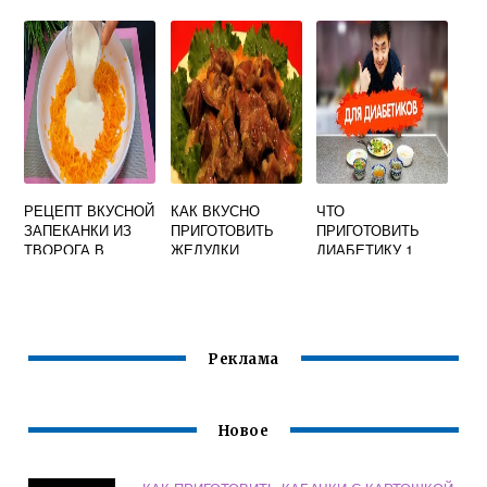
ТЕСТО ДЛЯ
КАПУСТУ С
В СОУСЕ
ПИРОЖКОВ ИЗ
ФАРШЕМ НА
СЫРЫХ
СКОВОРОДЕ
ДРОЖЖЕЙ
ПУШИСТОЕ И
ВКУСНОЕ
РЕЦЕПТ ВКУСНОЙ
КАК ВКУСНО
ЧТО
ЗАПЕКАНКИ ИЗ
ПРИГОТОВИТЬ
ПРИГОТОВИТЬ
ТВОРОГА В
ЖЕЛУДКИ
ДИАБЕТИКУ 1
ДУХОВКЕ С
ИНДЕЙКИ
ТИПА НА ОБЕД
МАНКОЙ И
РЕЦЕПТЫ
БЫСТРО И
СМЕТАНОЙ
ВКУСНО
Реклама
Новое