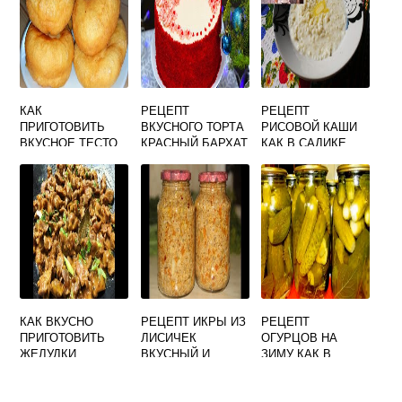
ВКУСНО
КАК
РЕЦЕПТ
РЕЦЕПТ
ПРИГОТОВИТЬ
ВКУСНОГО ТОРТА
РИСОВОЙ КАШИ
ВКУСНОЕ ТЕСТО
КРАСНЫЙ БАРХАТ
КАК В САДИКЕ
НА БЕЛЯШИ
ВКУСНОЙ НА
МОЛОКЕ
КАК ВКУСНО
РЕЦЕПТ ИКРЫ ИЗ
РЕЦЕПТ
ПРИГОТОВИТЬ
ЛИСИЧЕК
ОГУРЦОВ НА
ЖЕЛУДКИ
ВКУСНЫЙ И
ЗИМУ КАК В
КУРИНЫЕ С
ПРОВЕРЕННЫЙ
МАГАЗИНЕ
МАКАРОНАМИ НА
НА ЗИМУ
МАРИНАД САМЫЙ
СКОВОРОДЕ
ВКУСНЫЙ