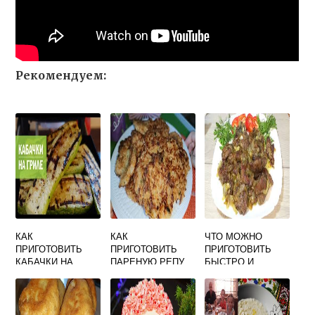
Рекомендуем:
КАК
КАК
ЧТО МОЖНО
ПРИГОТОВИТЬ
ПРИГОТОВИТЬ
ПРИГОТОВИТЬ
КАБАЧКИ НА
ПАРЕНУЮ РЕПУ
БЫСТРО И
ЭЛЕКТРОГРИЛЕ В
БЫСТРО И
ВКУСНО ИЗ
ДОМАШНИХ
ВКУСНО
КУРИНОЙ ПЕЧЕНИ
УСЛОВИЯХ
БЫСТРО И