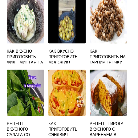
ДОМАШНИХ
ГРИБАМИ В
РЕЦЕПТ
УСЛОВИЯХ
СКОВОРОДЕ СО
ПОШАГОВЫЙ С
РЕЦЕПТ С ФОТО
СМЕТАНОЙ
ОВОЩАМИ
ПОШАГОВО НА
СКОВОРОДЕ
КАК ВКУСНО
КАК ВКУСНО
КАК
ПРИГОТОВИТЬ
ПРИГОТОВИТЬ
ПРИГОТОВИТЬ НА
ФИЛЕ МИНТАЯ НА
МОЛОДУЮ
ГАРНИР ГРЕЧКУ
СКОВОРОДЕ С
КАРТОШКУ В
ВКУСНО
ОВОЩАМИ
КОЖУРЕ НА
СКОВОРОДЕ
ДОЛЬКАМИ
РЕЦЕПТ
КАК
РЕЦЕПТ ПИРОГА
ВКУСНОГО
ПРИГОТОВИТЬ
ВКУСНОГО С
САЛАТА СО
СЭНДВИЧ
ВАРЕНЬЕМ В