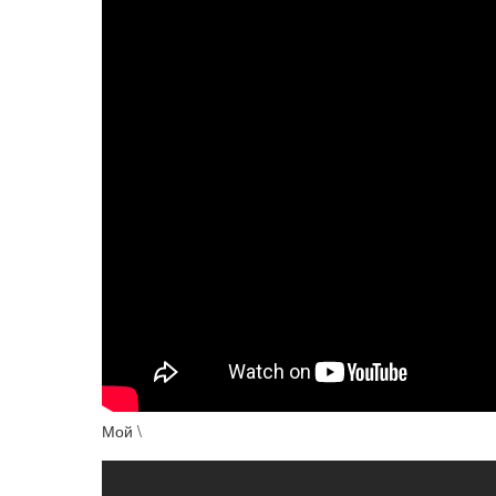
Мой \