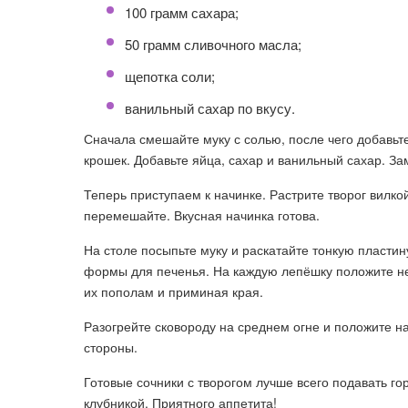
100 грамм сахара;
50 грамм сливочного масла;
щепотка соли;
ванильный сахар по вкусу.
Сначала смешайте муку с солью, после чего добавьт
крошек. Добавьте яйца, сахар и ванильный сахар. З
Теперь приступаем к начинке. Растрите творог вилко
перемешайте. Вкусная начинка готова.
На столе посыпьте муку и раскатайте тонкую пласти
формы для печенья. На каждую лепёшку положите не
их пополам и приминая края.
Разогрейте сковороду на среднем огне и положите на
стороны.
Готовые сочники с творогом лучше всего подавать го
клубникой. Приятного аппетита!