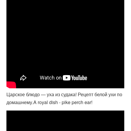
Царское блюдо — уха из судака! Рецепт белой ухи по
домашнему.A royal dish - pike perch ear!