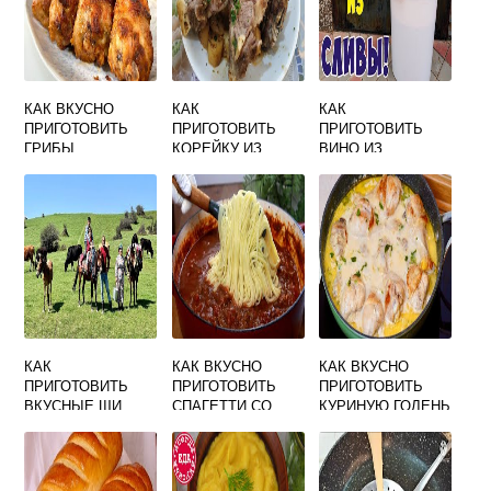
КАК ВКУСНО
КАК
КАК
ПРИГОТОВИТЬ
ПРИГОТОВИТЬ
ПРИГОТОВИТЬ
ГРИБЫ
КОРЕЙКУ ИЗ
ВИНО ИЗ
ШАМПИНЬОНЫ
БАРАНИНЫ В
ЧЕРНОСЛИВА В
НА СКОВОРОДЕ
ДУХОВКЕ СОЧНО
ДОМАШНИХ
СО СМЕТАНОЙ И
И ВКУСНО
УСЛОВИЯХ
СЫРОМ
САМЫЙ ПРОСТОЙ
И ВКУСНЫЙ
КАК
КАК ВКУСНО
КАК ВКУСНО
ПРИГОТОВИТЬ
ПРИГОТОВИТЬ
ПРИГОТОВИТЬ
ВКУСНЫЕ ЩИ
СПАГЕТТИ СО
КУРИНУЮ ГОЛЕНЬ
ВИДЕО
СВИНИНОЙ
НА СКОВОРОДЕ С
МАЙОНЕЗОМ И
ЧЕСНОКОМ