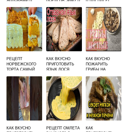
ДУХОВКЕ БЕЗ
БАНКАХ С
ЖИРОСЖИГАЮЩИ
ЯИЦ ПРОСТОЙ И
КАПУСТОЙ ОЧЕНЬ
Е ПРОСТЫЕ И
ВКУСНЫЙ
ВКУСНАЯ
ВКУСНЫЕ
РЕЦЕПТ
КАК ВКУСНО
КАК ВКУСНО
НОРВЕЖСКОГО
ПРИГОТОВИТЬ
ПОЖАРИТЬ
ТОРТА САМЫЙ
ЯЗЫК ЛОСЯ
ГРИБЫ НА
ВКУСНЫЙ
СКОВОРОДЕ
ЛЕСНЫЕ С ЛУКОМ
РЕЦЕПТ
КАК ВКУСНО
РЕЦЕПТ ОМЛЕТА
КАК