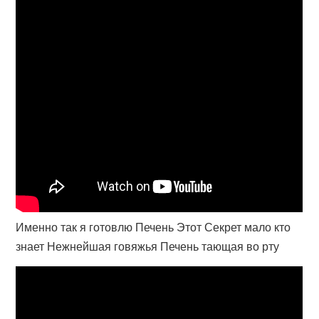
Именно так я готовлю Печень Этот Секрет мало кто
знает Нежнейшая говяжья Печень тающая во рту