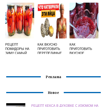
БЫСТРО И
МОЛОКЕ
ОЧЕНЬ ВКУСНЫЕ
ВКУСНО
РЕЦЕПТ
КАК ВКУСНО
КАК
ПОМИДОРЫ НА
ПРИГОТОВИТЬ
ПРИГОТОВИТЬ
ЗИМУ САМЫЙ
ПЕРЕПЕЛИНЫЕ
ВКУСНОЕ
ВКУСНЫЙ БЕЗ
ЯЙЦА НА
ВАРЕНЬЕ ИЗ
СТЕРИЛИЗАЦИИ В
СКОВОРОДЕ
МАЛИНЫ НА
ЛИТРОВЫХ
РЕЦЕПТ
ЗИМУ
БАНКАХ С
УКСУСОМ
Реклама
Новое
РЕЦЕПТ КЕКСА В ДУХОВКЕ С ИЗЮМОМ НА