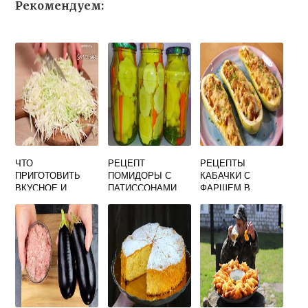
Рекомендуем:
ЧТО
РЕЦЕПТ
РЕЦЕПТЫ
ПРИГОТОВИТЬ
ПОМИДОРЫ С
КАБАЧКИ С
ВКУСНОЕ И
ПАТИССОНАМИ
ФАРШЕМ В
НЕЖИРНОЕ
НА ЗИМУ САМЫЙ
ДУХОВКЕ
ВКУСНЫЙ
БЫСТРО И
ВКУСНО