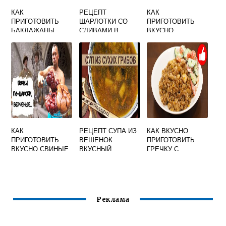
КАК
РЕЦЕПТ
КАК
ПРИГОТОВИТЬ
ШАРЛОТКИ СО
ПРИГОТОВИТЬ
БАКЛАЖАНЫ
СЛИВАМИ В
ВКУСНО
БЫСТРО И
ДУХОВКЕ
КРЕВЕТКИ В
ВКУСНО С
ПРОСТОЙ И
СОУСЕ
ФАРШЕМ В
ВКУСНЫЙ
ДУХОВКЕ
КАК
РЕЦЕПТ СУПА ИЗ
КАК ВКУСНО
ПРИГОТОВИТЬ
ВЕШЕНОК
ПРИГОТОВИТЬ
ВКУСНО СВИНЫЕ
ВКУСНЫЙ
ГРЕЧКУ С
ПОЧКИ БЕЗ
КУРИЦЕЙ В
ЗАПАХА НА
МУЛЬТИВАРКЕ
СКОВОРОДЕ СО
СМЕТАНОЙ И
ЛУКОМ
Реклама