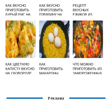
КАК ВКУСНО
КАК ВКУСНО
РЕЦЕПТ
ПРИГОТОВИТЬ
ПРИГОТОВИТЬ
ВКУСНЫХ
БУРЫЙ РИС НА
ГОВЯДИНУ НА
ЕЖИКОВ ИЗ
СКОВОРОДЕ
СКОВОРОДЕ
ФАРША И РИСА С
КУСОЧКАМИ С
ПОДЛИВКОЙ НА
ЛУКОМ МЯГКУЮ
СКОВОРОДЕ
КАК ЦВЕТНУЮ
КАК
ЧТО МОЖНО
КАПУСТУ ВКУСНО
ПРИГОТОВИТЬ
ПРИГОТОВИТЬ ИЗ
НА СКОВОРОДЕ
МАКАРОНЫ
ЗАМОРОЖЕННЫХ
ПРИГОТОВИТЬ
ВКУСНО НА
БАКЛАЖАНОВ
СКОВОРОДЕ С
БЫСТРО И
ЯЙЦОМ
ВКУСНО
ПОШАГОВО
Реклама