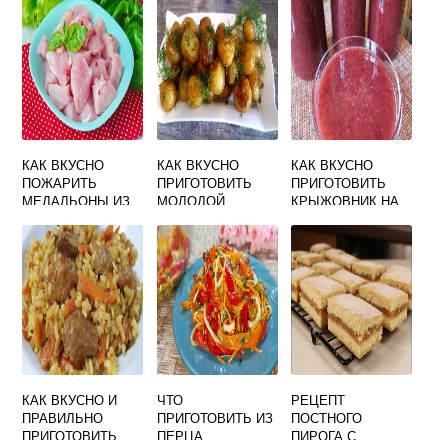
ДОМАШНИХ
КАРТОШКОЙ И
С ФОТО
УСЛОВИЯХ
СЫРОМ
ПОШАГОВО
КАК ВКУСНО
КАК ВКУСНО
КАК ВКУСНО
ПОЖАРИТЬ
ПРИГОТОВИТЬ
ПРИГОТОВИТЬ
МЕДАЛЬОНЫ ИЗ
МОЛОДОЙ
КРЫЖОВНИК НА
ИНДЕЙКИ НА
КАРТОФЕЛЬ С
ЗИМУ БЕЗ ВАРКИ
СКОВОРОДЕ
КОЖУРОЙ
С АПЕЛЬСИНОМ
РЕЦЕПТ
КАК ВКУСНО И
ЧТО
РЕЦЕПТ
ПРАВИЛЬНО
ПРИГОТОВИТЬ ИЗ
ПОСТНОГО
ПРИГОТОВИТЬ
ПЕРЦА
ПИРОГА С