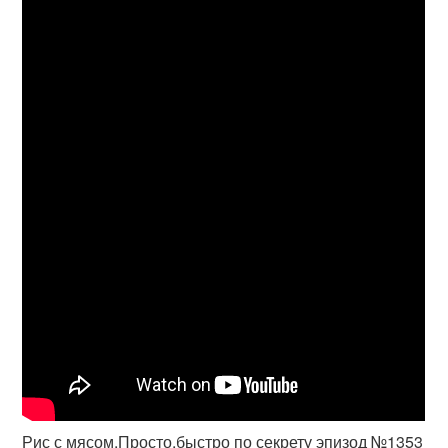
Рис с мясом.Просто,быстро по секрету эпизод №1353