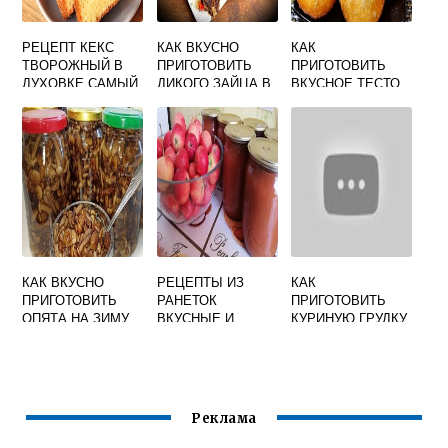
РЕЦЕПТ КЕКС
КАК ВКУСНО
КАК
ТВОРОЖНЫЙ В
ПРИГОТОВИТЬ
ПРИГОТОВИТЬ
ДУХОВКЕ САМЫЙ
ДИКОГО ЗАЙЦА В
ВКУСНОЕ ТЕСТО
ВКУСНЫЙ
ДОМАШНИХ
НА БЕЛЯШИ
УСЛОВИЯХ
КАК ВКУСНО
РЕЦЕПТЫ ИЗ
КАК
ПРИГОТОВИТЬ
РАНЕТОК
ПРИГОТОВИТЬ
ОПЯТА НА ЗИМУ
ВКУСНЫЕ И
КУРИНУЮ ГРУДКУ
ПРОСТЫЕ НА
С ПОДЛИВКОЙ НА
ЗИМУ
СКОВОРОДЕ
ВКУСНО
КУСОЧКАМИ
Реклама