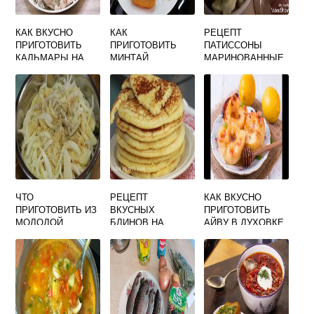
КАК ВКУСНО
КАК
РЕЦЕПТ
ПРИГОТОВИТЬ
ПРИГОТОВИТЬ
ПАТИССОНЫ
КАЛЬМАРЫ НА
МИНТАЙ
МАРИНОВАННЫЕ
СКОВОРОДЕ С
ОТВАРНОЙ
НА ЗИМУ
ЛУКОМ И
ВКУСНО
ХРУСТЯЩИЕ
МОРКОВЬЮ
ОЧЕНЬ ВКУСНЫЕ
ЧТО
РЕЦЕПТ
КАК ВКУСНО
ПРИГОТОВИТЬ ИЗ
ВКУСНЫХ
ПРИГОТОВИТЬ
МОЛОДОЙ
БЛИНОВ НА
АЙВУ В ДУХОВКЕ
КАРТОШКИ
ДРОЖЖАХ
С МЕДОМ
БЫСТРО И
ВКУСНО НА
СКОВОРОДЕ