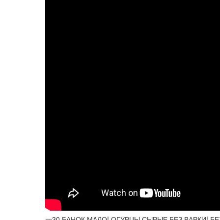
🥒30 БАНОК МАЛО! ОГУРЦЫ СЫРЫЕ БЕЗ ВАРКИ! Б