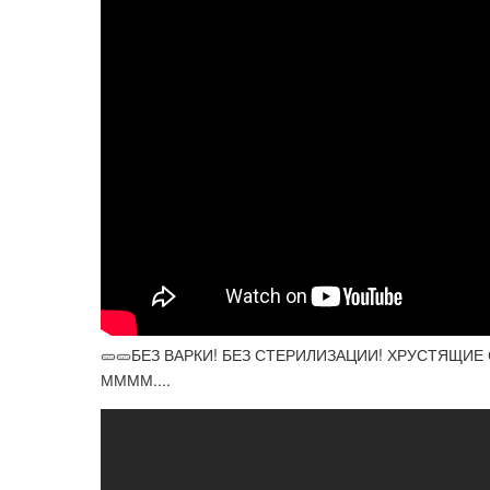
🥒🥒БЕЗ ВАРКИ! БЕЗ СТЕРИЛИЗАЦИИ! ХРУСТЯЩИЕ
ММММ....