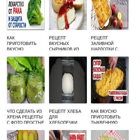
КАК
РЕЦЕПТ
РЕЦЕПТ
ПРИГОТОВИТЬ
ВКУСНЫХ
ЗАЛИВНОЙ
ВКУСНО
СЫРНИКОВ ИЗ
ШАРЛОТКИ С
БРЮССЕЛЬСКУЮ
ТВОРОГА НА
ЯБЛОКАМИ В
КАПУСТУ
СКОВОРОДЕ КАК
ДУХОВКЕ
ЗАМОРОЖЕННУЮ
В ДЕТСТВЕ
ПРОСТОЙ И
ВКУСНЫЙ
ЧТО СДЕЛАТЬ ИЗ
РЕЦЕПТ ХЛЕБА
КАК ВКУСНО
ХРЕНА РЕЦЕПТЫ
ДЛЯ
ПРИГОТОВИТЬ
С ФОТО ПРОСТЫЕ
ХЛЕБОПЕЧКИ
ТЫКВЕННУЮ
И ВКУСНЫЕ
МУЛИНЕКС НА 500
КАШУ С РИСОМ
ГРАММ ОЧЕНЬ
ВКУСНОГО