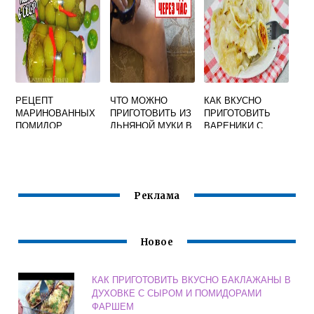
РЕЦЕПТ
ЧТО МОЖНО
КАК ВКУСНО
МАРИНОВАННЫХ
ПРИГОТОВИТЬ ИЗ
ПРИГОТОВИТЬ
ПОМИДОР
ЛЬНЯНОЙ МУКИ В
ВАРЕНИКИ С
ЗЕЛЕНЫХ НА
ДОМАШНИХ
КАПУСТОЙ
ЗИМУ В БАНКАХ С
УСЛОВИЯХ
УКСУСОМ
РЕЦЕПТ С ФОТО
ВКУСНЫЙ
ПРОСТЫЕ И
ВКУСНЫЕ
Реклама
Новое
КАК ПРИГОТОВИТЬ ВКУСНО БАКЛАЖАНЫ В
ДУХОВКЕ С СЫРОМ И ПОМИДОРАМИ
ФАРШЕМ