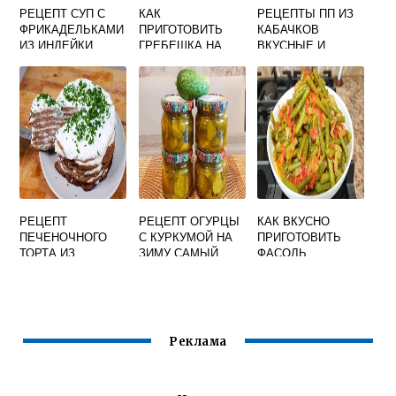
РЕЦЕПТ СУП С
КАК
РЕЦЕПТЫ ПП ИЗ
ФРИКАДЕЛЬКАМИ
ПРИГОТОВИТЬ
КАБАЧКОВ
ИЗ ИНДЕЙКИ
ГРЕБЕШКА НА
ВКУСНЫЕ И
САМЫЙ ВКУСНЫЙ
СКОВОРОДЕ
ПРОСТЫЕ НА
ВКУСНО
КАЖДЫЙ ДЕНЬ
МОРСКОГО
РЕЦЕПТ
РЕЦЕПТ ОГУРЦЫ
КАК ВКУСНО
ПЕЧЕНОЧНОГО
С КУРКУМОЙ НА
ПРИГОТОВИТЬ
ТОРТА ИЗ
ЗИМУ САМЫЙ
ФАСОЛЬ
СВИНОЙ ПЕЧЕНИ
ВКУСНЫЙ
СТРУЧКОВУЮ НА
ВКУСНЫЙ
ГАРНИР
Реклама