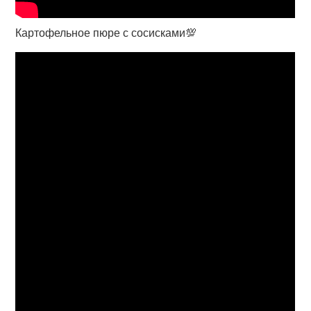
Картофельное пюре с сосисками💯