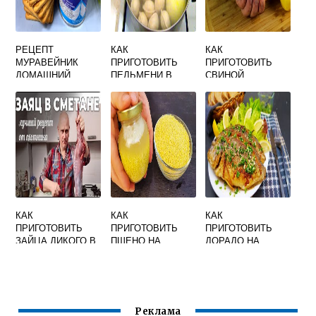
РЕЦЕПТ
КАК
КАК
МУРАВЕЙНИК
ПРИГОТОВИТЬ
ПРИГОТОВИТЬ
ДОМАШНИЙ
ПЕЛЬМЕНИ В
СВИНОЙ
САМЫЙ ВКУСНЫЙ
КАСТРЮЛЕ
КАРБОНАТ В
ВКУСНО
ДУХОВКЕ СОЧНО
И ВКУСНО С
КАРТОШКОЙ
КАК
КАК
КАК
ПРИГОТОВИТЬ
ПРИГОТОВИТЬ
ПРИГОТОВИТЬ
ЗАЙЦА ДИКОГО В
ПШЕНО НА
ДОРАДО НА
ДОМАШНИХ
ГАРНИР ВКУСНО
СКОВОРОДЕ
УСЛОВИЯХ
ВКУСНО
ВКУСНО НА
СКОВОРОДЕ С
ЛУКОМ И
Реклама