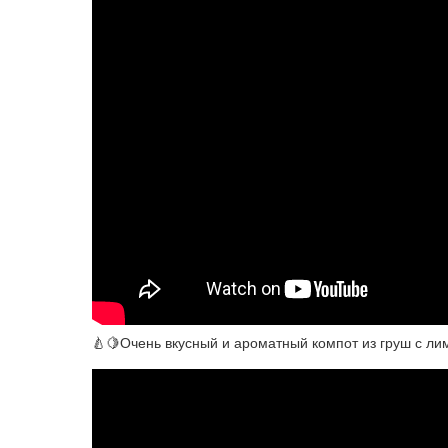
🍐🍋Очень вкусный и ароматный компот из груш с ли