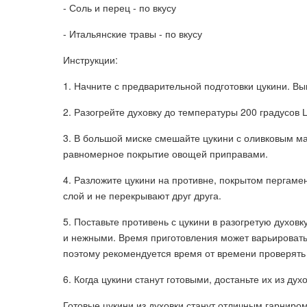
- Соль и перец - по вкусу
- Итальянские травы - по вкусу
Инструкции:
1. Начните с предварительной подготовки цукини. Вы
2. Разогрейте духовку до температуры 200 градусов 
3. В большой миске смешайте цукини с оливковым м
равномерное покрытие овощей приправами.
4. Разложите цукини на противне, покрытом пергаме
слой и не перекрывают друг друга.
5. Поставьте противень с цукини в разогретую духовк
и нежными. Время приготовления может варьироватьс
поэтому рекомендуется время от времени проверять
6. Когда цукини станут готовыми, достаньте их из дух
Готовые цукини из духовки станут отличным гарнир