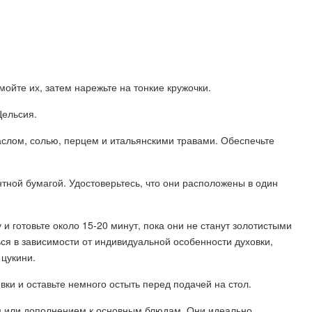
мойте их, затем нарежьте на тонкие кружочки.
Цельсия.
аслом, солью, перцем и итальянскими травами. Обеспечьте
нтной бумагой. Удостоверьтесь, что они расположены в один
у и готовьте около 15-20 минут, пока они не станут золотистыми
я в зависимости от индивидуальной особенности духовки,
 цукини.
овки и оставьте немного остыть перед подачей на стол.
ом или дополнением к основным блюдам. Они идеально