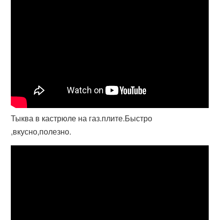
Тыква в кастрюле на газ.плите.Быстро
,вкусно,полезно.