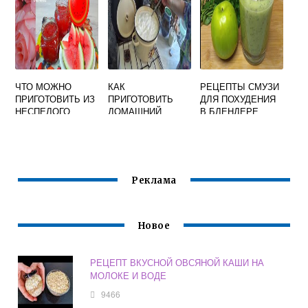
ЧТО МОЖНО
КАК
РЕЦЕПТЫ СМУЗИ
ПРИГОТОВИТЬ ИЗ
ПРИГОТОВИТЬ
ДЛЯ ПОХУДЕНИЯ
НЕСПЕЛОГО
ДОМАШНИЙ
В БЛЕНДЕРЕ
АРБУЗА
ТВОРОГ ИЗ
ЖИРОСЖИГАЮЩИ
РЕЦЕПТЫ С ФОТО
МОЛОКА БЫСТРО
Е ПРОСТЫЕ И
ПРОСТЫЕ И
И ВКУСНО
ВКУСНЫЕ
ВКУСНЫЕ
Реклама
Новое
РЕЦЕПТ ВКУСНОЙ ОВСЯНОЙ КАШИ НА
МОЛОКЕ И ВОДЕ
9466