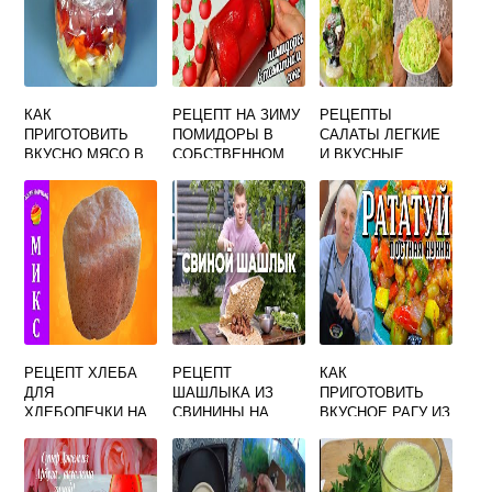
КАК
РЕЦЕПТ НА ЗИМУ
РЕЦЕПТЫ
ПРИГОТОВИТЬ
ПОМИДОРЫ В
САЛАТЫ ЛЕГКИЕ
ВКУСНО МЯСО В
СОБСТВЕННОМ
И ВКУСНЫЕ
РУКАВЕ
СОКУ САМЫЙ
ВКУСНЫЙ
РЕЦЕПТ ХЛЕБА
РЕЦЕПТ
КАК
ДЛЯ
ШАШЛЫКА ИЗ
ПРИГОТОВИТЬ
ХЛЕБОПЕЧКИ НА
СВИНИНЫ НА
ВКУСНОЕ РАГУ ИЗ
750 ГРАММ
КЕФИРЕ С ЛУКОМ
ОВОЩЕЙ
ОЧЕНЬ ВКУСНОГО
МАРИНАД САМЫЙ
РЖАНОГО
ВКУСНЫЙ