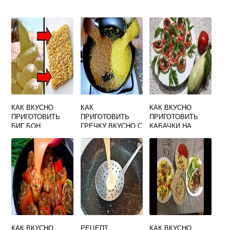
КАК ВКУСНО
КАК
КАК ВКУСНО
ПРИГОТОВИТЬ
ПРИГОТОВИТЬ
ПРИГОТОВИТЬ
БИГ БОН
ГРЕЧКУ ВКУСНО С
КАБАЧКИ НА
КУРИЦЕЙ В
СКОВОРОДЕ С
ДУХОВКЕ
ЧЕСНОКОМ
ТУШЕНЫЕ
КАК ВКУСНО
РЕЦЕПТ
КАК ВКУСНО