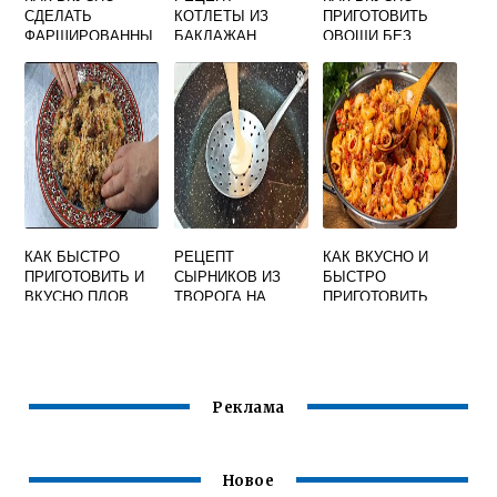
СДЕЛАТЬ
КОТЛЕТЫ ИЗ
ПРИГОТОВИТЬ
ФАРШИРОВАННЫ
БАКЛАЖАН
ОВОЩИ БЕЗ
Е ПЕРЦЫ С
САМЫЙ ВКУСНЫЙ
СОЛИ И МАСЛА
ПОДЛИВКОЙ
РЕЦЕПТ
КАК БЫСТРО
РЕЦЕПТ
КАК ВКУСНО И
ПРИГОТОВИТЬ И
СЫРНИКОВ ИЗ
БЫСТРО
ВКУСНО ПЛОВ
ТВОРОГА НА
ПРИГОТОВИТЬ
СКОВОРОДЕ
СПАГЕТТИ
ПЫШНЫЕ И
ВКУСНЫЕ
Реклама
Новое