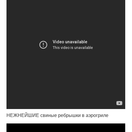
НЕЖНЕЙШИЕ свиные ребрышки в аэрогриле