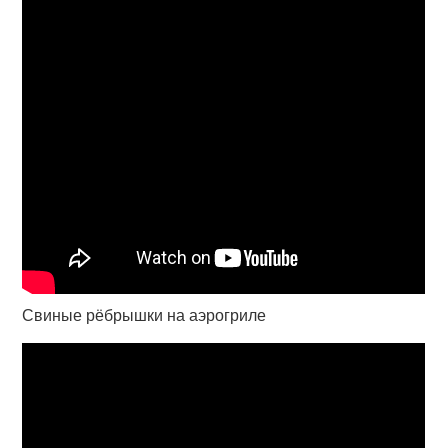
Свиные рёбрышки на аэрогриле