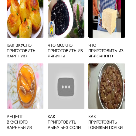
САМЫЙ ВКУСНЫЙ
КАК ВКУСНО
ЧТО МОЖНО
ЧТО
ПРИГОТОВИТЬ
ПРИГОТОВИТЬ ИЗ
ПРИГОТОВИТЬ ИЗ
ВАРЕНУЮ
РЯБИНЫ
ЯБЛОЧНОГО
КАРТОШКУ В
КРАСНОЙ НА
ПЮРЕ ВЫПЕЧКА
ДУХОВКЕ
ЗИМУ В
В ДОМАШНИХ
ДОМАШНИХ
УСЛОВИЯХ
УСЛОВИЯХ
БЫСТРО И
БЫСТРО И
ВКУСНО
ВКУСНО
РЕЦЕПТ
КАК
КАК
ВКУСНОГО
ПРИГОТОВИТЬ
ПРИГОТОВИТЬ
ВАРЕНЬЯ ИЗ
РЫБУ БЕЗ СОЛИ
ГОВЯЖЬИ ПОЧКИ
ПЕРСИКОВ НА
ВКУСНО
БЕЗ ЗАПАХА