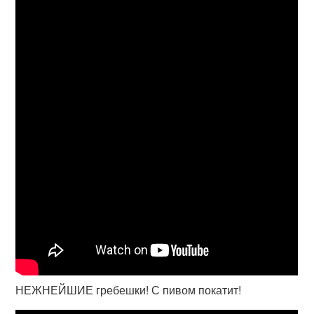
НЕЖНЕЙШИЕ гребешки! С пивом покатит!