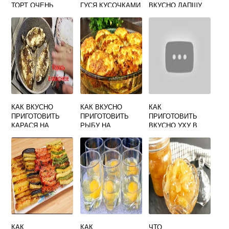
ТОРТ ОЧЕНЬ
ГУСЯ КУСОЧКАМИ
ВКУСНО ЛАПШУ
ВКУСНЫЙ И
В ДУХОВКЕ
БЫСТРОГО
ПРОСТОЙ
БЫСТРО И
ПРИГОТОВЛЕНИЯ
ДОМАШНИЙ
ВКУСНО
КАК ВКУСНО
КАК ВКУСНО
КАК
ПРИГОТОВИТЬ
ПРИГОТОВИТЬ
ПРИГОТОВИТЬ
КАРАСЯ НА
РЫБУ НА
ВКУСНО УХУ В
СКОВОРОДЕ С
ПРАЗДНИЧНЫЙ
ДОМАШНИХ
МАЙОНЕЗОМ И
СТОЛ
УСЛОВИЯХ
ЧЕСНОКОМ
КАК
КАК
ЧТО