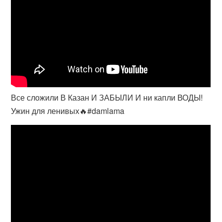
Все сложили В Казан И ЗАБЫЛИ И ни капли ВОДЫ!
Ужин для ленивых🔥#damlama