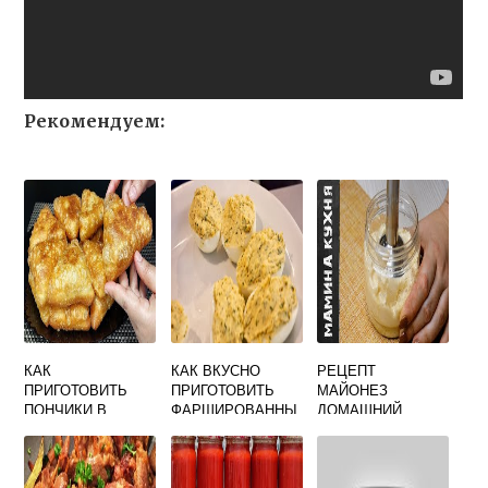
Рекомендуем:
КАК
КАК ВКУСНО
РЕЦЕПТ
ПРИГОТОВИТЬ
ПРИГОТОВИТЬ
МАЙОНЕЗ
ПОНЧИКИ В
ФАРШИРОВАННЫ
ДОМАШНИЙ
ДОМАШНИХ
Е ЯЙЦА
САМЫЙ ВКУСНЫЙ
УСЛОВИЯХ
БЛЕНДЕРОМ С
БЫСТРО И
ГОРЧИЦЕЙ
ВКУСНО НА