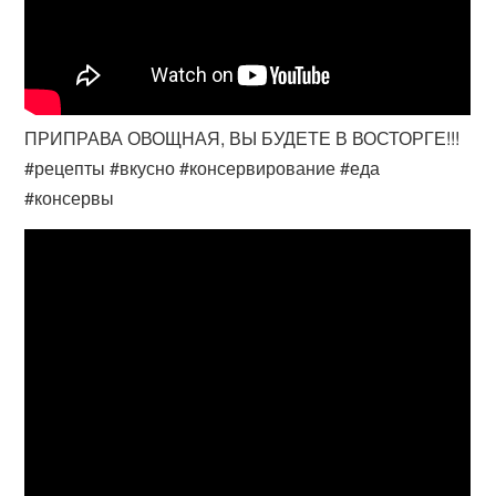
ПРИПРАВА ОВОЩНАЯ, ВЫ БУДЕТЕ В ВОСТОРГЕ!!!
#рецепты #вкусно #консервирование #еда
#консервы