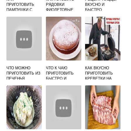
ПРИГОТОВИТЬ
РЯДОВКИ
ВКУСНО И
ПАМПУШКИ С
ФИОЛЕТОВЫЕ
БЫСТРО
ЧЕСНОКОМ В
РЕЦЕПТЫ С ФОТО
ДОМАШНИХ
ПРОСТЫЕ И
УСЛОВИЯХ
ВКУСНЫЕ
ВКУСНО И
БЫСТРО
ЧТО МОЖНО
ЧТО К ЧАЮ
КАК ВКУСНО
ПРИГОТОВИТЬ ИЗ
ПРИГОТОВИТЬ
ПРИГОТОВИТЬ
ПЕЧЕНЬЯ
БЫСТРО И
КРЕВЕТКИ НА
ЮБИЛЕЙНОГО
ВКУСНО
ГРИЛЕ
БЫСТРО И
ВКУСНО