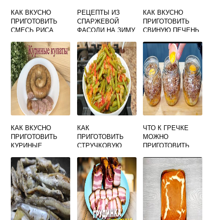
КАК ВКУСНО
РЕЦЕПТЫ ИЗ
КАК ВКУСНО
ПРИГОТОВИТЬ
СПАРЖЕВОЙ
ПРИГОТОВИТЬ
СМЕСЬ РИСА
ФАСОЛИ НА ЗИМУ
СВИНУЮ ПЕЧЕНЬ
БУРОГО И
ВКУСНЫЕ И
НА СКОВОРОДЕ С
ДИКОГО
ПРОСТЫЕ
ЛУКОМ И
МАЙОНЕЗОМ
КАК ВКУСНО
КАК
ЧТО К ГРЕЧКЕ
ПРИГОТОВИТЬ
ПРИГОТОВИТЬ
МОЖНО
КУРИНЫЕ
СТРУЧКОВУЮ
ПРИГОТОВИТЬ
КУПАТЫ
ФАСОЛЬ В
БЫСТРО И
ДУХОВКЕ ВКУСНО
ВКУСНО