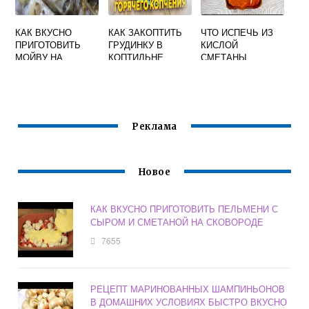
КАК ВКУСНО
КАК ЗАКОПТИТЬ
ЧТО ИСПЕЧЬ ИЗ
ПРИГОТОВИТЬ
ГРУДИНКУ В
КИСЛОЙ
МОЙВУ НА
КОПТИЛЬНЕ
СМЕТАНЫ
СКОВОРОДЕ С
ГОРЯЧЕГО
БЫСТРО И
ЛУКОМ И
КОПЧЕНИЯ
ВКУСНО К ЧАЮ
СМЕТАНОЙ
РЕЦЕПТ ВКУСНО
РЕЦЕПТЫ
СВИНУЮ
Реклама
Новое
КАК ВКУСНО ПРИГОТОВИТЬ ПЕЛЬМЕНИ С
СЫРОМ И СМЕТАНОЙ НА СКОВОРОДЕ
7655
РЕЦЕПТ МАРИНОВАННЫХ ШАМПИНЬОНОВ
В ДОМАШНИХ УСЛОВИЯХ БЫСТРО ВКУСНО