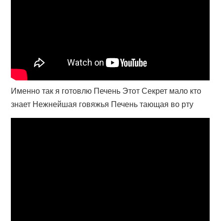
Именно так я готовлю Печень Этот Секрет мало кто
знает Нежнейшая говяжья Печень тающая во рту