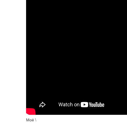
Моё \