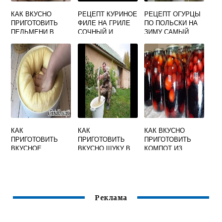
КАК ВКУСНО
РЕЦЕПТ КУРИНОЕ
РЕЦЕПТ ОГУРЦЫ
ПРИГОТОВИТЬ
ФИЛЕ НА ГРИЛЕ
ПО ПОЛЬСКИ НА
ПЕЛЬМЕНИ В
СОЧНЫЙ И
ЗИМУ САМЫЙ
ДУХОВКЕ С
ВКУСНЫЙ
ВКУСНЫЙ
СЫРОМ И
СМЕТАНОЙ
КАК
КАК
КАК ВКУСНО
ПРИГОТОВИТЬ
ПРИГОТОВИТЬ
ПРИГОТОВИТЬ
ВКУСНОЕ
ВКУСНО ЩУКУ В
КОМПОТ ИЗ
СДОБНОЕ ТЕСТО
ДУХОВКЕ И
ВИШНИ НА ЗИМУ
ДЛЯ ПИРОЖКОВ В
ПРОСТО
БЕЗ
ДУХОВКЕ
СТЕРИЛИЗАЦИИ
Реклама