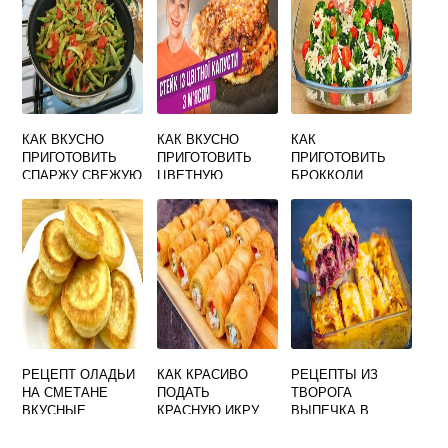
КАК ВКУСНО
КАК ВКУСНО
КАК
ПРИГОТОВИТЬ
ПРИГОТОВИТЬ
ПРИГОТОВИТЬ
СПАРЖУ СВЕЖУЮ
ЦВЕТНУЮ
БРОККОЛИ
И ПОЛЕЗНО
КАПУСТУ С
ВКУСНО НА
ФАРШЕМ НА
СКОВОРОДЕ
СКОВОРОДЕ
СВЕЖУЮ СО
СМЕТАНОЙ
РЕЦЕПТ ОЛАДЬИ
КАК КРАСИВО
РЕЦЕПТЫ ИЗ
НА СМЕТАНЕ
ПОДАТЬ
ТВОРОГА
ВКУСНЫЕ
КРАСНУЮ ИКРУ
ВЫПЕЧКА В
ПЫШНЫЕ
НА
ДУХОВКЕ
ПРАЗДНИЧНЫЙ
БЫСТРО И