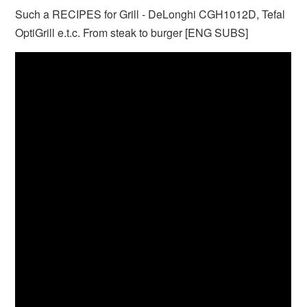
Such a RECIPES for Grill - DeLonghi CGH1012D, Tefal
OptiGrill e.t.c. From steak to burger [ENG SUBS]