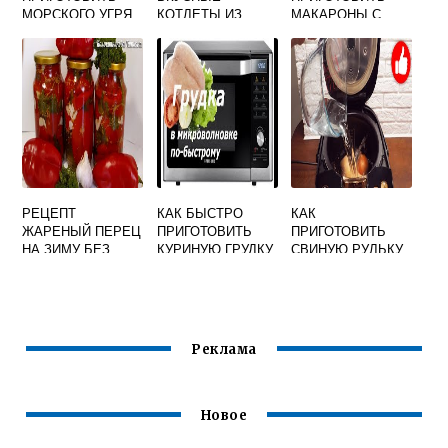
МОРСКОГО УГРЯ
КОТЛЕТЫ ИЗ
МАКАРОНЫ С
ВКУСНО
ТРЕСКИ
ТУШЕНКОЙ
РЕЦЕПТ
КАК БЫСТРО
КАК
ЖАРЕНЫЙ ПЕРЕЦ
ПРИГОТОВИТЬ
ПРИГОТОВИТЬ
НА ЗИМУ БЕЗ
КУРИНУЮ ГРУДКУ
СВИНУЮ РУЛЬКУ
СТЕРИЛИЗАЦИИ
В
В МУЛЬТИВАРКЕ
ВКУСНЫЙ
МИКРОВОЛНОВКЕ
СОЧНО И ВКУСНО
И ВКУСНО
Реклама
Новое