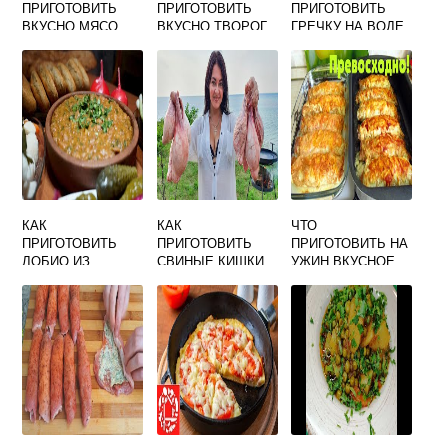
ПРИГОТОВИТЬ
ПРИГОТОВИТЬ
ПРИГОТОВИТЬ
ВКУСНО МЯСО
ВКУСНО ТВОРОГ
ГРЕЧКУ НА ВОДЕ
С ЗЕЛЕНЬЮ
В КАСТРЮЛЕ
ВКУСНО
РАССЫПЧАТУЮ
БЕЗ МЯСА
ПОШАГОВЫЙ
РЕЦЕПТ С ФОТО
КАК
КАК
ЧТО
ПРИГОТОВИТЬ
ПРИГОТОВИТЬ
ПРИГОТОВИТЬ НА
ЛОБИО ИЗ
СВИНЫЕ КИШКИ
УЖИН ВКУСНОЕ
КРАСНОЙ
ВКУСНО
МУЖУ
ФАСОЛИ В
ДОМАШНИХ
УСЛОВИЯХ ПО
ГРУЗИНСКИ
ПРОСТОЙ И
ВКУСНЫЙ
РЕЦЕПТ