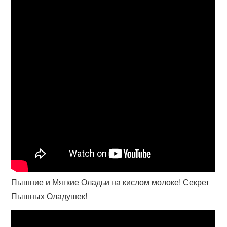
Пышние и Мягкие Оладьи на кислом молоке! Секрет
Пышных Оладушек!