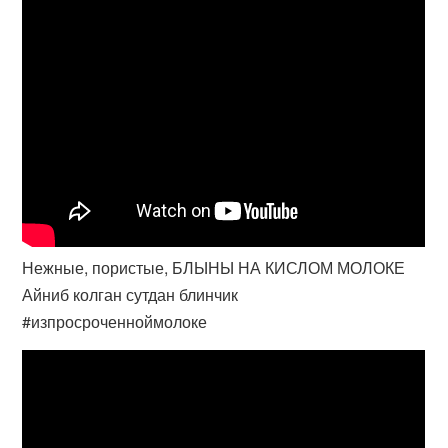
Нежные, пористые, БЛЫНЫ НА КИСЛОМ МОЛОКЕ
Айниб колган сутдан блинчик
#изпросроченноймолоке