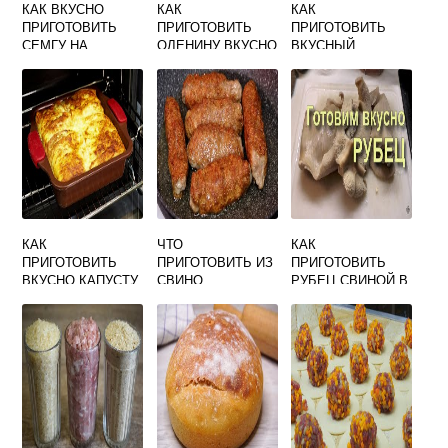
КАК ВКУСНО
КАК
КАК
ПРИГОТОВИТЬ
ПРИГОТОВИТЬ
ПРИГОТОВИТЬ
СЕМГУ НА
ОЛЕНИНУ ВКУСНО
ВКУСНЫЙ
СКОВОРОДЕ С
НА СКОВОРОДЕ
КОМПОТ НА ЗИМУ
ОВОЩАМИ
ИЗ ГРУШ
КАК
ЧТО
КАК
ПРИГОТОВИТЬ
ПРИГОТОВИТЬ ИЗ
ПРИГОТОВИТЬ
ВКУСНО КАПУСТУ
СВИНО
РУБЕЦ СВИНОЙ В
ДЛЯ ПИРОГА
ГОВЯЖЬЕГО
ДОМАШНИХ
ФАРША БЫСТРО
УСЛОВИЯХ
И ВКУСНО
ВКУСНО И
БЫСТРО