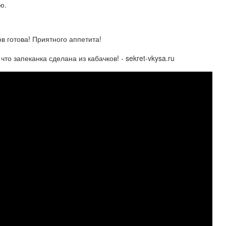
ю.
в готова! Приятного аппетита!
то запеканка сделана из кабачков! - sekret-vkysa.ru