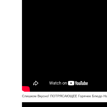
Слишком Вкусно! ПОТРЯСАЮЩЕЕ Горячее Блюдо На