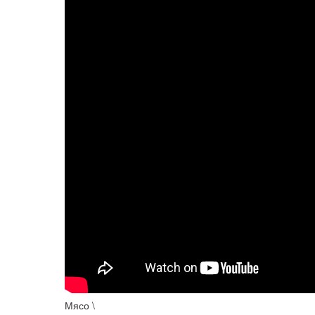
Мясо \