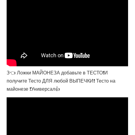
З👈 Ложки МАЙОНЕЗА добавьте в ТЕСТО❗И
получите Тесто ДЛЯ любой ВЫПЕЧКИ❗ Тесто на
майонезе ❗Универсал👍