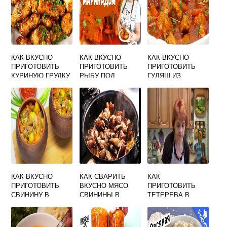
КАК ВКУСНО
КАК ВКУСНО
КАК ВКУСНО
ПРИГОТОВИТЬ
ПРИГОТОВИТЬ
ПРИГОТОВИТЬ
КУРИНУЮ ГРУДКУ
РЫБУ ПОД
ГУЛЯШ ИЗ
НА СКОВОРОДЕ
МАРИНАДОМ
СВИНИНЫ С
КУСОЧКАМИ С
ПОДЛИВКОЙ НА
ЛУКОМ И
СКОВОРОДЕ
МАЙОНЕЗОМ
ФОТО ПОШАГОВО
В ДОМАШНИХ
УСЛОВИЯХ
КАК ВКУСНО
КАК СВАРИТЬ
КАК
ПРИГОТОВИТЬ
ВКУСНО МЯСО
ПРИГОТОВИТЬ
СВИНИНУ В
СВИНИНЫ В
ТЕТЕРЕВА В
ГОРШОЧКАХ С
КАСТРЮЛЕ
ДОМАШНИХ
КАРТОШКОЙ
РЕЦЕПТ
УСЛОВИЯХ
ВКУСНО