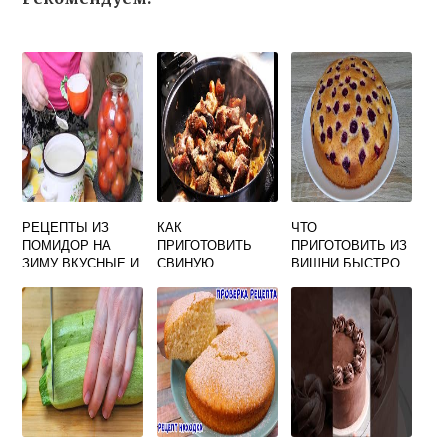
РЕЦЕПТЫ ИЗ
КАК
ЧТО
ПОМИДОР НА
ПРИГОТОВИТЬ
ПРИГОТОВИТЬ ИЗ
ЗИМУ ВКУСНЫЕ И
СВИНУЮ
ВИШНИ БЫСТРО
ПРОСТЫЕ
ЛОПАТКУ НА
И ВКУСНО
СКОВОРОДЕ
ВЫПЕЧКА
СОЧНО И ВКУСНО
КУСОЧКАМИ С
ЛУКОМ