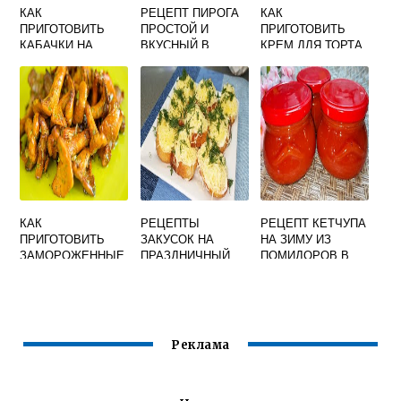
КАК
РЕЦЕПТ ПИРОГА
КАК
ПРИГОТОВИТЬ
ПРОСТОЙ И
ПРИГОТОВИТЬ
КАБАЧКИ НА
ВКУСНЫЙ В
КРЕМ ДЛЯ ТОРТА
СКОВОРОДЕ С
ДУХОВКЕ БЕЗ
В ДОМАШНИХ
ЧЕСНОКОМ И
НАЧИНКИ
УСЛОВИЯХ
СМЕТАНОЙ
БЫСТРО И
БЫСТРО ВКУСНО
ВКУСНО
КАК
РЕЦЕПТЫ
РЕЦЕПТ КЕТЧУПА
ПРИГОТОВИТЬ
ЗАКУСОК НА
НА ЗИМУ ИЗ
ЗАМОРОЖЕННЫЕ
ПРАЗДНИЧНЫЙ
ПОМИДОРОВ В
ЛИСИЧКИ
СТОЛ ПРОСТЫЕ И
ДОМАШНИХ
БЫСТРО И
ВКУСНЫЕ С ФОТО
УСЛОВИЯХ
ВКУСНО
ВКУСНЫЙ С
БОЛГАРСКИМ
ПЕРЦЕМ
Реклама