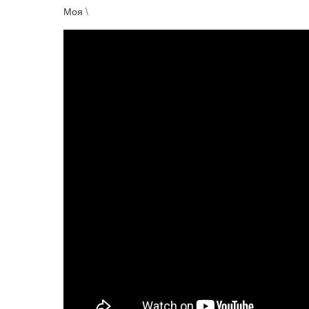
Моя \