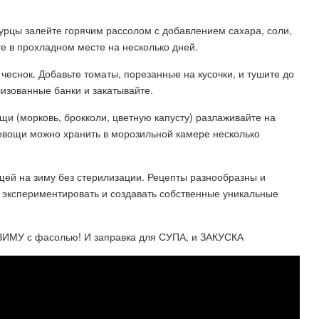
урцы залейте горячим рассолом с добавлением сахара, соли,
ьте в прохладном месте на несколько дней.
 чеснок. Добавьте томаты, порезанные на кусочки, и тушите до
лизованные банки и закатывайте.
и (морковь, брокколи, цветную капусту) разлаживайте на
овощи можно хранить в морозильной камере несколько
ощей на зиму без стерилизации. Рецепты разнообразны и
ь экспериментировать и создавать собственные уникальные
А ЗИМУ с фасолью! И заправка для СУПА, и ЗАКУСКА