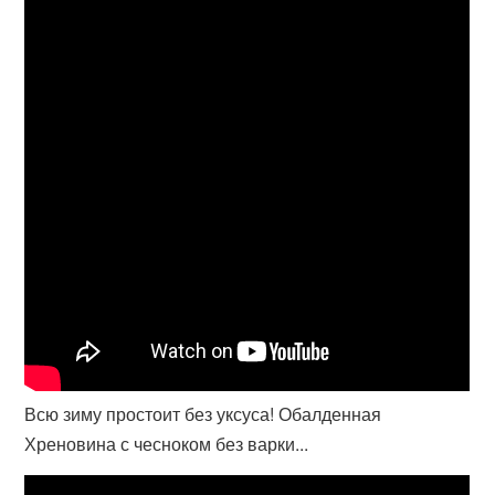
Всю зиму простоит без уксуса! Обалденная
Хреновина с чесноком без варки...