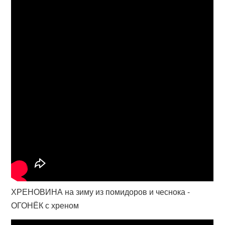
ХРЕНОВИНА на зиму из помидоров и чеснока -
ОГОНЁК с хреном