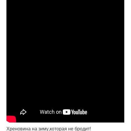
Хреновина на зиму,которая не бродит!