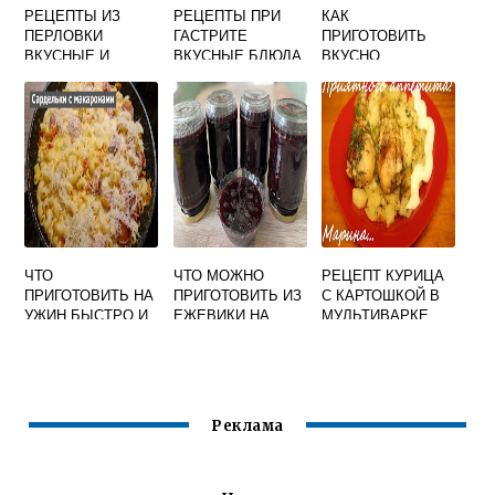
РЕЦЕПТЫ ИЗ
РЕЦЕПТЫ ПРИ
КАК
ПЕРЛОВКИ
ГАСТРИТЕ
ПРИГОТОВИТЬ
ВКУСНЫЕ И
ВКУСНЫЕ БЛЮДА
ВКУСНО
ПРОСТЫЕ БЛЮДА
СЕРДЕЧКИ
КУРИНЫЕ НА
СКОВОРОДЕ С
ЛУКОМ И
МОРКОВЬЮ
ЧТО
ЧТО МОЖНО
РЕЦЕПТ КУРИЦА
ПРИГОТОВИТЬ НА
ПРИГОТОВИТЬ ИЗ
С КАРТОШКОЙ В
УЖИН БЫСТРО И
ЕЖЕВИКИ НА
МУЛЬТИВАРКЕ
ВКУСНО ИЗ
ЗИМУ РЕЦЕПТЫ С
САМЫЙ ВКУСНЫЙ
САРДЕЛЕК
ФОТО ПРОСТЫЕ И
ВКУСНЫЕ
Реклама